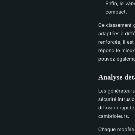
Enfin, le
Vapo
compact.
Ce classement gé
adaptées à diff
renforcée, il es
répond le mieux
pouvez égalem
Analyse dét
Les générateurs 
sécurité intrus
diffusion rapide
cambrioleurs.
Chaque modèle p