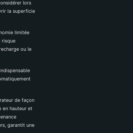
onsidérer lors
rir la superficie
nomie limitée
 risque
 recharge ou le
 indispensable
utomatiquement
érateur de façon
 en hauteur et
ntenance
urs, garantit une