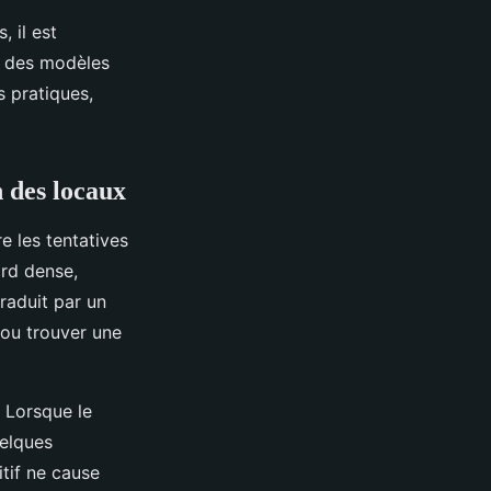
 il est
er des modèles
s pratiques,
n des locaux
e les tentatives
ard dense,
traduit par un
r ou trouver une
 Lorsque le
uelques
tif ne cause