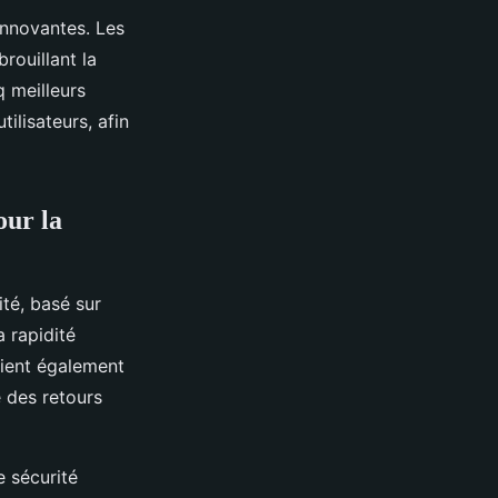
innovantes. Les
rouillant la
q meilleurs
tilisateurs, afin
our la
ité, basé sur
a rapidité
 tient également
e des retours
 sécurité