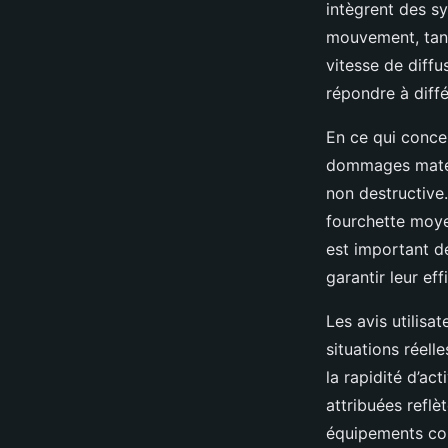
intègrent des s
mouvement, tand
vitesse de diffu
répondre à diffé
En ce qui conce
dommages matérie
non destructive.
fourchette moye
est important d
garantir leur ef
Les avis utilisa
situations réell
la rapidité d’ac
attribuées reflè
équipements con