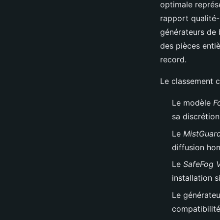
optimale représe
rapport qualité-
générateurs de b
des pièces entiè
record.
Le classement 
Le modèle
F
sa discrétion
Le
MistGuar
diffusion ho
Le
SafeFog 
installation s
Le générate
compatibilit