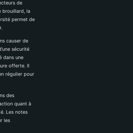
ecteurs de
brouillard, la
versité permet de
r.
ans causer de
d’une sécurité
ué dans une
e offerte. Il
n régulier pour
ans des
faction quant à
té. Les notes
r les