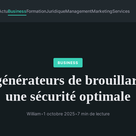
Actu
Business
Formation
Juridique
Management
Marketing
Services
BUSINESS
générateurs de brouilla
une sécurité optimale
William
•
1 octobre 2025
•
7 min de lecture