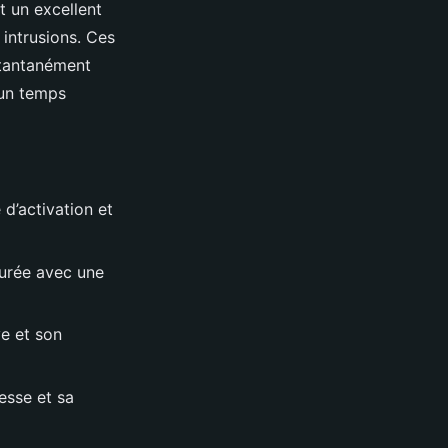
t un excellent
 intrusions. Ces
stantanément
n un temps
 d’activation et
urée avec une
e et son
esse et sa