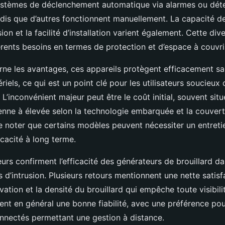
ystèmes de déclenchement automatique via alarmes ou dét
is que d’autres fonctionnent manuellement. La capacité de 
sion et la facilité d’installation varient également. Cette di
rents besoins en termes de protection et d’espace à couvri
rne les avantages, ces appareils protègent efficacement s
ls, ce qui est un point clé pour les utilisateurs soucieux 
 L’inconvénient majeur peut être le coût initial, souvent sit
nne à élevée selon la technologie embarquée et la couvertur
e noter que certains modèles peuvent nécessiter un entretie
ficacité à long terme.
teurs confirment l’efficacité des générateurs de brouillard d
es d’intrusion. Plusieurs retours mentionnent une nette satis
tivation et la densité du brouillard qui empêche toute visibili
tent en général une bonne fiabilité, avec une préférence pou
nectés permettant une gestion à distance.