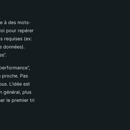
ce à des mots-
loi pour repérer
ns requises (ex:
e données).
s”.
 performance”,
n proche. Pas
us. L’idée est
n général, plus
r le premier tri