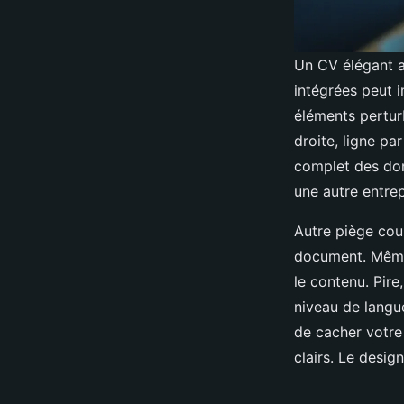
Un CV élégant a
intégrées peut 
éléments perturb
droite, ligne pa
complet des don
une autre entrep
Autre piège cou
document. Même 
le contenu. Pire
niveau de langue
de cacher votre 
clairs. Le desig