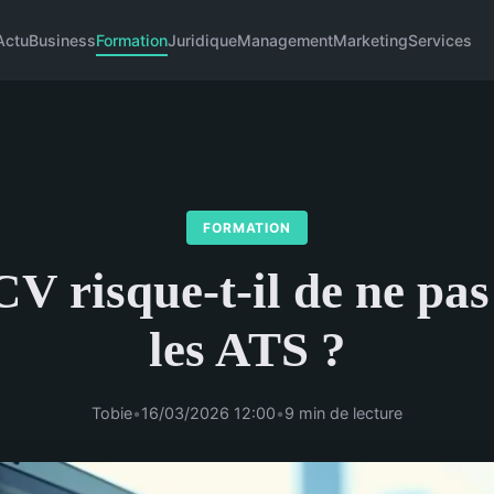
Actu
Business
Formation
Juridique
Management
Marketing
Services
FORMATION
CV risque-t-il de ne pas
les ATS ?
Tobie
•
16/03/2026 12:00
•
9 min de lecture