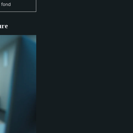
 fond
ure