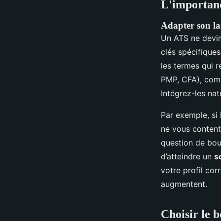
L'importanc
Adapter son la
Un ATS ne devin
clés spécifiques
les termes qui re
PMP, CFA), comp
Intégrez-les na
Par exemple, si
ne vous contente
question de bour
d’atteindre un
s
votre profil cor
augmentent.
Choisir le 