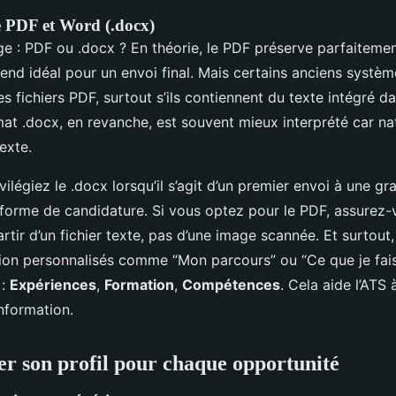
e PDF et Word (.docx)
ge : PDF ou .docx ? En théorie, le PDF préserve parfaitemen
rend idéal pour un envoi final. Mais certains anciens systè
es fichiers PDF, surtout s’ils contiennent du texte intégré 
at .docx, en revanche, est souvent mieux interprété car nat
exte.
ivilégiez le .docx lorsqu’il s’agit d’un premier envoi à une g
eforme de candidature. Si vous optez pour le PDF, assurez-v
rtir d’un fichier texte, pas d’une image scannée. Et surtout,
ction personnalisés comme “Mon parcours” ou “Ce que je fais
 :
Expériences
,
Formation
,
Compétences
. Cela aide l’ATS 
nformation.
er son profil pour chaque opportunité