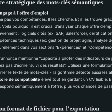
e stratégique des mots-clés sémantiques
ngage à l'offre d'emploi
e pas vos compétences. Il les cherche. Et il les trouve grâ
. Voilà pourquoi il est crucial d’analyser chaque offre d’emp
viennent : logiciels cités (ex: SAP, Salesforce), certificatio
étences techniques (ex: gestion de projet agile, analyse d
turellement dans vos sections “Expériences” et “Compétence
 l’annonce mentionne “capacité à piloter des indicateurs de
z pas d’écrire “suivi des résultats”. Utilisez une formulatio
rer le texte de mots-clés - l’algorithme détecte aussi les ab
core de compatibilité
élevé tout en gardant un CV lisible. E
respond sémantiquement à l’offre, plus vos chances de passe
bon format de fichier pour l'exportation