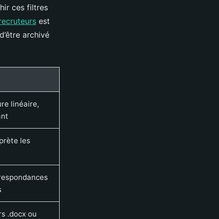
ir ces filtres
 recruteurs
est
d’être archivé
re linéaire,
ant
prète les
rrespondances
s
ers .docx ou