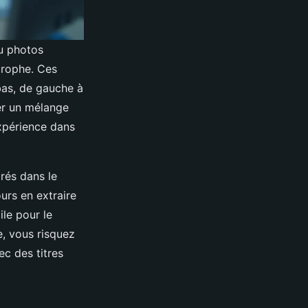
u photos
trophe. Ces
bas, de gauche à
ner un mélange
xpérience dans
rés dans le
urs en extraire
le pour le
e, vous risquez
ec des titres