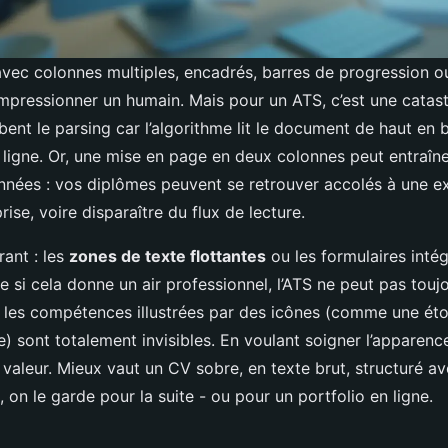
vec colonnes multiples, encadrés, barres de progression o
impressionner un humain. Mais pour un ATS, c’est une catas
ent le parsing car l’algorithme lit le document de haut en 
r ligne. Or, une mise en page en deux colonnes peut entraî
nées : vos diplômes peuvent se retrouver accolés à une e
rise, voire disparaître du flux de lecture.
rant : les
zones de texte flottantes
ou les formulaires intég
si cela donne un air professionnel, l’ATS ne peut pas toujo
, les compétences illustrées par des icônes (comme une étoi
) sont totalement invisibles. En voulant soigner l’apparenc
valeur. Mieux vaut un CV sobre, en texte brut, structuré av
n, on le garde pour la suite - ou pour un portfolio en ligne.