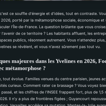
c'est ce souffle d'énergie et d'idées, tout en contraste. Vo
2026, porté par la métamorphose sociale, économique et u
sculer l'Île-de-France. La question brûlante que vous croise
'avenir de ce territoire ? Les habitants affluent, les entrepr
espaces publics, résonnent autrement. Vous n'attendez plus,
velines se révèlent, et vous n'avez sûrement pas tout vu.
ues majeures dans les Yvelines en 2026, Foc
vec métamorphose ?
 tout évolue. Familles venues du centre parisien, jeunes ac
raités curieux. Comment rater ce brassage ? Vous voyez bie
passé, et les chiffres de l'INSEE frappent fort, plus de 1,5 
026. Il n'y a plus de frontières figées ; Guyancourt repouss
ation, Versailles accélère sa mutation, Mantes-la-Jolie avan