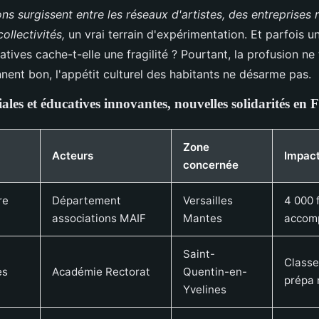
ns surgissent entre les réseaux d'artistes, des entreprises
collectivités,
un vrai terrain d'expérimentation. Et parfois u
iatives cache-t-elle une fragilité ? Pourtant, la profusion ne
nent bon, l'appétit culturel des habitants ne désarme pas.
iales et éducatives innovantes, nouvelles solidarités en 
Zone
Acteurs
Impac
concernée
re
Département
Versailles
4 000 
associations MAIF
Mantes
accom
Saint-
Classe
es
Académie Rectorat
Quentin-en-
prépa 
Yvelines