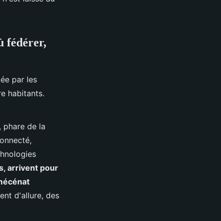
ù fédérer,
tée par les
re habitants.
 phare de la
connecté,
chnologies
, arrivent pour
 mécénat
nt d'allure, des