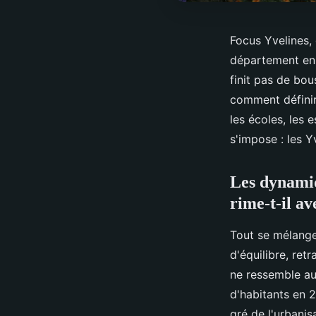
Focus Yvelines, 
département en 
finit pas de bou
comment définir l
les écoles, les 
s'impose : les Y
Les dynamiq
rime-t-il a
Tout se mélange,
d'équilibre, ret
ne ressemble au 
d'habitants en 2
gré de l'urbanis