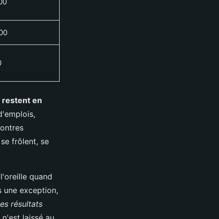
00
00
0
e restent en
d'emplois,
contres
se frôlent, se
'oreille quand
s une exception,
es résultats
 n'est laissé au