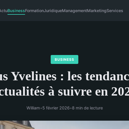
Actu
Business
Formation
Juridique
Management
Marketing
Services
BUSINESS
s Yvelines : les tendanc
ctualités à suivre en 20
William
•
5 février 2026
•
8 min de lecture