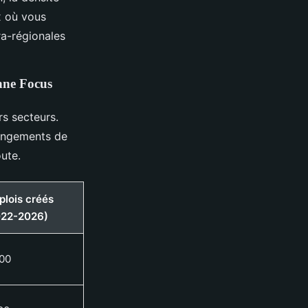
x où vous
ra-régionales
onne Focus
rs secteurs.
changements de
ute.
lois créés
022-2026)
00