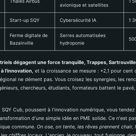
Thales Airbus
1 5
avionique et satellites
Start-up SQY
Cybersécurité IA
1 3
Ferme digitale de
Serres automatisées
50
Bazainville
hydroponie
triels dégagent une force tranquille, Trappes, Sartrouvill
 à l'innovation,
et la croissance se mesure : +2,1 pour cent 
Régional ne dément pas. Vous croisez les synergies, les ren
énieurs, chercheurs, étudiants, formateurs battent le pavé, 
, SQY Cub, poussent à l'innovation numérique, vous tendez l
transformation d'une simple idée en PME solide. Ce n'est pa
mique commune.
On ose, on tente, les rêves prennent chair, l
 les chiffres locaux.
L'ancien, le nouveau, tout fusionne, rien