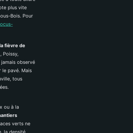
te plus vite
sous-Bois. Pour
focus-
la fièvre de
, Poissy,
a jamais observé
 le pavé. Mais
ville, tous
ées.
x ou à la
hantiers
aces verts ne
, la densité