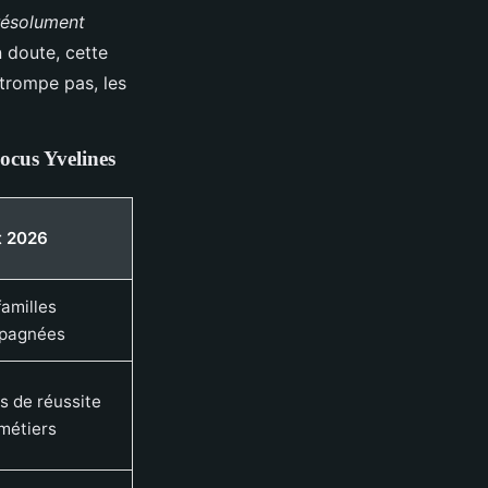
 résolument
n doute, cette
 trompe pas, les
Focus Yvelines
t 2026
familles
pagnées
s de réussite
métiers