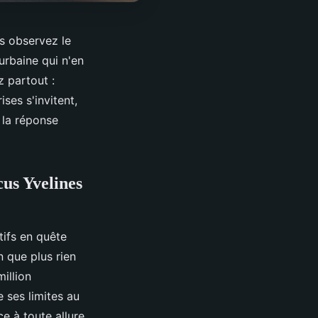
us observez le
rbaine qui n'en
z partout :
ises s'invitent,
 la réponse
us Yvelines
tifs en quête
n que plus rien
million
e ses limites au
ce à toute allure