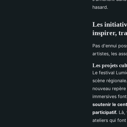
hasard.
Les initiati
inspirer, t
Pas d'ennui poss
artistes, les ass
Les projets cu
Le festival Lum
scène régionale
nouveau repère p
immersives font
soutenir le cen
participatif.
Là, 
ateliers qui fon