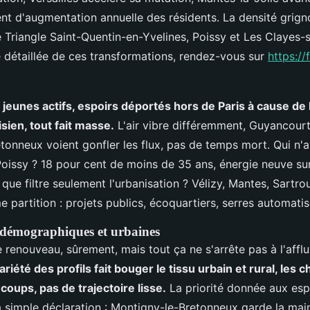
nt d'augmentation annuelle des résidents. La densité grigno
e Triangle Saint-Quentin-en-Yvelines, Poissy et Les Clayes-
té détaillée de ces transformations, rendez-vous sur
https://
, jeunes actifs, espoirs déportés hors de Paris à cause de 
isien, tout fait masse.
L'air vibre différemment, Guyancourt
tonneux voient gonfler les flux, pas de temps mort. Qui n'
Poissy ? 18 pour cent de moins de 35 ans, énergie neuve sur
ue filtre seulement l'urbanisation ? Vélizy, Mantes, Sartrou
 partition : projets publics, écoquartiers, serres automatis
 démographiques et urbaines
 de renouveau, sûrement, mais tout ça ne s'arrête pas à l'afflu
ariété des profils fait bouger le tissu urbain et rural, les c
coups, pas de trajectoire lisse.
La priorité donnée aux esp
a simple déclaration : Montigny-le-Bretonneux garde la main