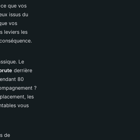
t-ce que vos
eux issus du
 que vos
 leviers les
n conséquence.
assique. Le
brute
derrière
pendant 80
ccompagnement ?
éplacement, les
entables vous
cs de