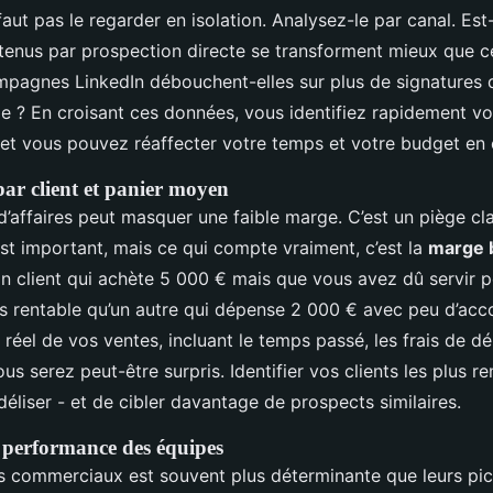
e faut pas le regarder en isolation. Analysez-le par canal. Es
enus par prospection directe se transforment mieux que c
ampagnes LinkedIn débouchent-elles sur plus de signatures
 ? En croisant ces données, vous identifiez rapidement vos
- et vous pouvez réaffecter votre temps et votre budget e
par client et panier moyen
d’affaires peut masquer une faible marge. C’est un piège cl
st important, mais ce qui compte vraiment, c’est la
marge 
n client qui achète 5 000 € mais que vous avez dû servir 
lus rentable qu’un autre qui dépense 2 000 € avec peu d’a
 réel de vos ventes, incluant le temps passé, les frais de d
Vous serez peut-être surpris. Identifier vos clients les plus r
déliser - et de cibler davantage de prospects similaires.
t performance des équipes
es commerciaux est souvent plus déterminante que leurs pi