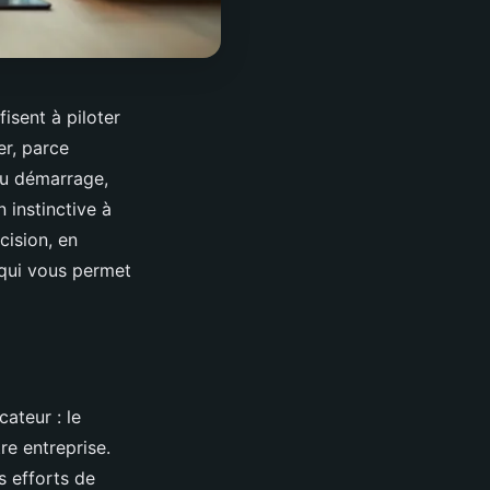
isent à piloter
er, parce
 au démarrage,
 instinctive à
cision, en
e qui vous permet
ateur : le
tre entreprise.
s efforts de