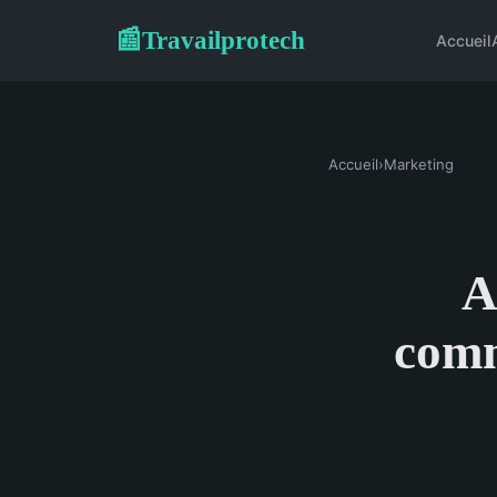
Travailprotech
📰
Accueil
Accueil
›
Marketing
A
comm