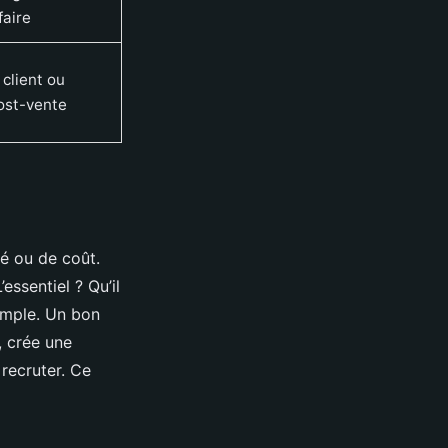
faire
 client ou
post-vente
é ou de coût.
essentiel ? Qu’il
imple. Un bon
t, crée une
recruter. Ce