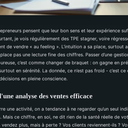
epreneurs pensent que leur bon sens et leur expérience suff
ourtant, je vois régulièrement des TPE stagner, voire régress
ent de vendre « au feeling ». L’intuition a sa place, surtout
place pas une lecture fine des chiffres. Passer d’une gestion
oureuse, c’est comme changer de braquet : on gagne en pré
 surtout en sérénité. La donnée, ce n’est pas froid - c’est c
décisions en pleine conscience.
d'une analyse des ventes efficace
e une activité, on a tendance à ne regarder qu’un seul indic
s. Mais ce chiffre, en soi, ne dit rien de la santé réelle de vo
vendez plus, mais à perte ? Vos clients reviennent-ils ? Vo