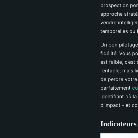
prospection port
approche straté
vendre intellige
temporelles ou f
Un bon pilotage 
fidélité. Vous 
est faible, c’es
rentable, mais l
de perdre votre
parfaitement
co
identifiant où l
d’impact - et c
Indicateurs