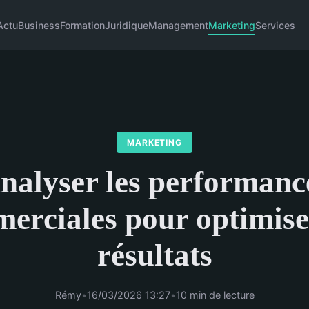
Actu
Business
Formation
Juridique
Management
Marketing
Services
MARKETING
nalyser les performanc
erciales pour optimise
résultats
Rémy
•
16/03/2026 13:27
•
10 min de lecture