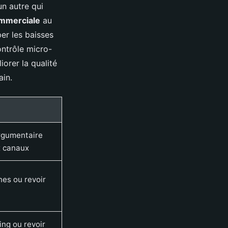
un autre qui
ommerciale
au
er les baisses
ontrôle micro-
iorer la qualité
ain.
argumentaire
x canaux
es ou revoir
ling ou revoir