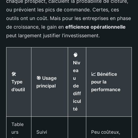
chaque prospect, calculent la probabilité de clôture,
ou prévoient les pics de commande. Certes, ces
outils ont un coût. Mais pour les entreprises en phase
de croissance, le gain en
efficience opérationnelle
peut largement justifier l’investissement.
🧠
Niv
ea
🛠️
📈 Bénéfice
🎯 Usage
u
Type
pour la
principal
de
d’outil
performance
diff
icul
té
Table
urs
Suivi
Peu coûteux,