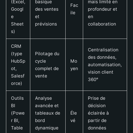
(Excel,
basique
mais limité en
Fac
Googl
des ventes
profondeur et
ile
e
et
en
Sheet
prévisions
collaboration
s)
CRM
Centralisation
(type
Pilotage du
des données,
HubSp
cycle
Mo
automatisation,
ot,
complet de
yen
vision client
Salesf
vente
360°
orce)
Outils
Analyse
Prise de
BI
avancée et
décision
(Powe
tableaux de
Éle
éclairée à
r BI,
bord
vé
partir de
Table
dynamique
données