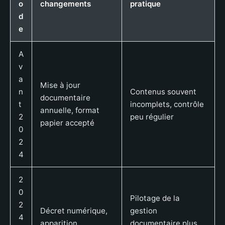
o
changements
pratique
d
e
A
v
a
Mise à jour
n
Contenus souvent
documentaire
t
incomplets, contrôle
annuelle, format
2
peu régulier
papier accepté
0
2
4
2
0
Pilotage de la
2
Décret numérique,
gestion
4
apparition
documentaire plus