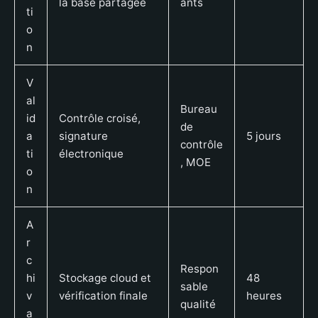
la base partagée
ants
ti
o
n
V
al
Bureau
id
Contrôle croisé,
de
a
signature
5 jours
contrôle
ti
électronique
, MOE
o
n
A
r
c
Respon
hi
Stockage cloud et
48
sable
v
vérification finale
heures
qualité
a