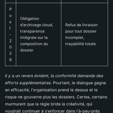
P
o
Obligation
s
d'archivage cloud,
Refus de livraison
t
transparence
pour tout dossier
-
intégrale sur la
incomplet,
2
composition du
traçabilité totale
0
dossier
2
6
Il y a un revers évident, la conformité demande des
efforts supplémentaires.
Pourtant, le dialogue gagne
en efficacité, l'organisation prend le dessus et le
risque ne gouverne plus les dossiers. Certes, certains
murmurent que la règle bride la créativité, qui
voudrait continuer à s'enfoncer dans l'à-peu-près