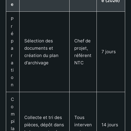
é (2026)
e
P
r
é
p
Sélection des
Chef de
a
documents et
projet,
7 jours
r
création du plan
référent
a
d'archivage
NTC
ti
o
n
C
o
m
Collecte et tri des
Tous
pi
pièces, dépôt dans
interven
14 jours
la