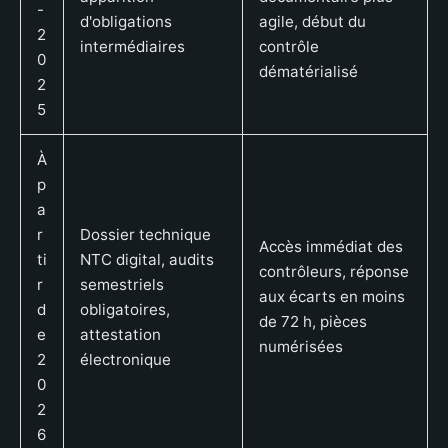
-
d'obligations
agile, début du
2
intermédiaires
contrôle
0
dématérialisé
2
5
À
p
a
r
Dossier technique
Accès immédiat des
ti
NTC digital, audits
contrôleurs, réponse
r
semestriels
aux écarts en moins
d
obligatoires,
de 72 h, pièces
e
attestation
numérisées
2
électronique
0
2
6