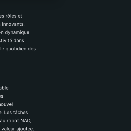
es rôles et
 innovants,
ion dynamique
tivité dans
 le quotidien des
able
es
nouvel
e. Les tâches
 au robot NAO,
 valeur ajoutée.