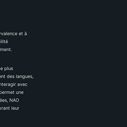
yvalence et à
lité
ement.
e plus
ment des langues,
nteragir avec
 permet une
sées, NAO
rant leur