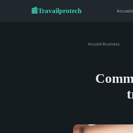
Travailprotech
📰
Accueil
Accueil
›
Business
Commen
t