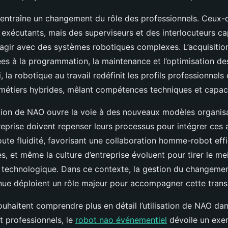
 entraîne un changement du rôle des professionnels. Ceux-c
exécutants, mais des superviseurs et des interlocuteurs c
eragir avec des systèmes robotiques complexes. L’acquisitio
es à la programmation, la maintenance et l’optimisation de
i, la robotique au travail redéfinit les profils professionnels
métiers hybrides, mêlant compétences techniques et capacit
uction de NAO ouvre la voie à des nouveaux modèles organisa
reprise doivent repenser leurs processus pour intégrer ces 
ute fluidité, favorisant une collaboration homme-robot eff
les, et même la culture d’entreprise évoluent pour tirer le mei
n technologique. Dans ce contexte, la gestion du changemen
nue déploient un rôle majeur pour accompagner cette transi
ouhaitent comprendre plus en détail l’utilisation de NAO da
t professionnels, le
robot nao événementiel
dévoile un exe