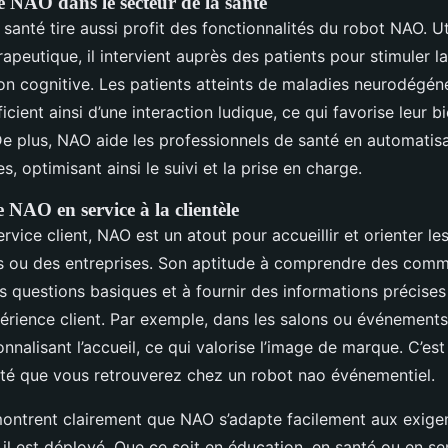
e NAO dans le secteur de la santé
 santé tire aussi profit des fonctionnalités du robot NAO. 
peutique, il intervient auprès des patients pour stimuler 
tion cognitive. Les patients atteints de maladies neurodégén
cient ainsi d’une interaction ludique, ce qui favorise leur b
De plus, NAO aide les professionnels de santé en automatis
s, optimisant ainsi le suivi et la prise en charge.
 NAO en service à la clientèle
rvice client, NAO est un atout pour accueillir et orienter le
cs ou des entreprises. Son aptitude à comprendre des com
s questions basiques et à fournir des informations précise
xpérience client. Par exemple, dans les salons ou événement
onnalisant l’accueil, ce qui valorise l’image de marque. C’e
cité que vous retrouverez chez un robot nao événementiel.
ntrent clairement que NAO s’adapte facilement aux exige
il est déployé. Que ce soit en éducation, en santé ou en ser