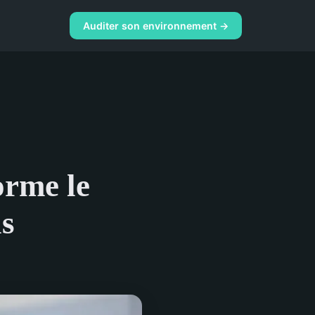
Auditer son environnement →
orme le
ls