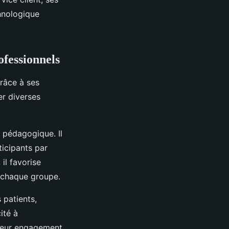
chnologique
ofessionnels
râce à ses
er diverses
e pédagogique. Il
ticipants par
 il favorise
e chaque groupe.
 patients,
ité à
 leur engagement