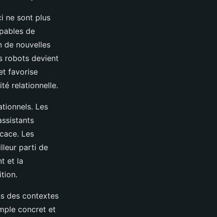
i ne sont plus
apables de
n de nouvelles
s robots devient
 et favorise
é relationnelle.
tionnels. Les
assistants
icace. Les
lleur parti de
t et la
tion.
ns des contextes
mple concret et