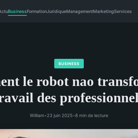
Actu
Business
Formation
Juridique
Management
Marketing
Services
BUSINESS
t le robot nao transf
ravail des professionne
William
•
23 juin 2025
•
8 min de lecture