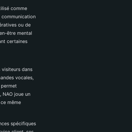
Utilisé comme
la communication
ératives ou de
ien-être mental
ant certaines
s visiteurs dans
mandes vocales,
s permet
s, NAO joue un
st ce même
nces spécifiques
vice client, ses