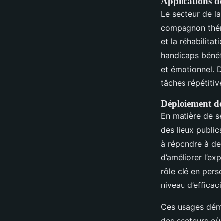
Applications d
Le secteur de la
compagnon théra
et la réhabilita
handicaps bénéfi
et émotionnel. 
tâches répétitive
Déploiement de
En matière de se
des lieux publi
à répondre à de
d’améliorer l’e
rôle clé en pers
niveau d’effica
Ces usages démo
des secteurs où 